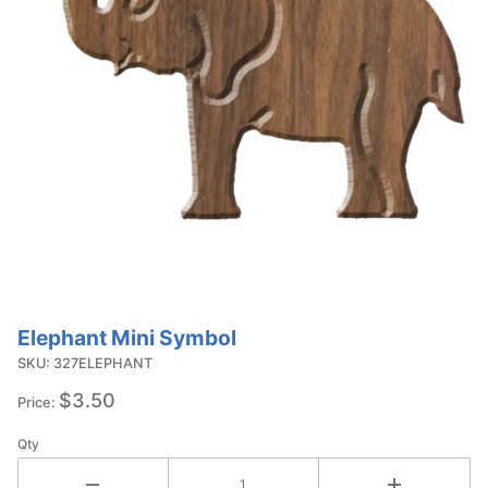
Elephant Mini Symbol
Purchase
Elephant
SKU: 327ELEPHANT
Mini
$3.50
Price:
Symbol
Qty